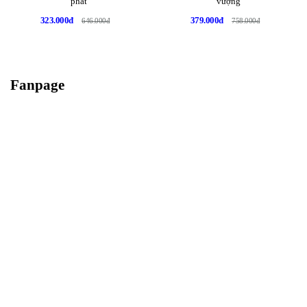
phát
vượng
323.000đ
379.000đ
646.000đ
758.000đ
Fanpage