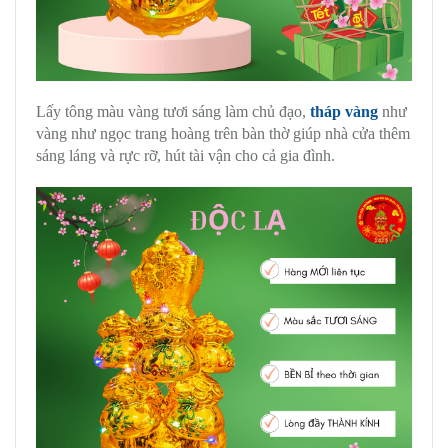
Lấy tông màu vàng tươi sáng làm chủ đạo,
t
háp vàng
như
vàng như ngọc trang hoàng trên bàn thờ giúp nhà cửa thêm
sáng láng và rực rỡ, hút tài vận cho cả gia đình.