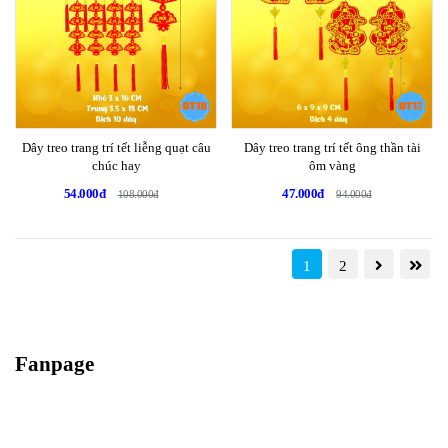
Dây treo trang trí tết liễng quạt câu
Dây treo trang trí tết ông thần tài
chúc hay
ôm vàng
54.000đ
47.000đ
108.000đ
94.000đ
1
2
Fanpage