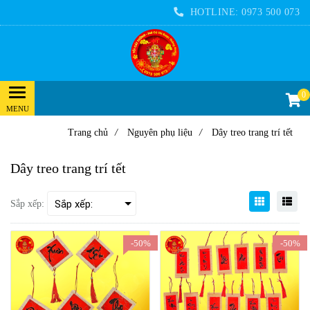
HOTLINE:
0973 500 073
0
Trang chủ
/
Nguyên phụ liệu
/
Dây treo trang trí tết
Dây treo trang trí tết
Sắp xếp:
-50%
-50%