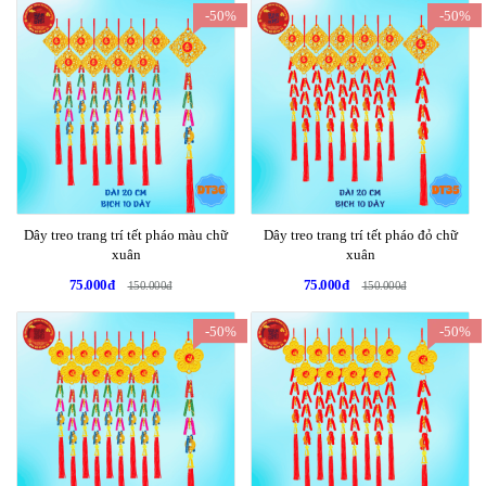
-50%
-50%
Dây treo trang trí tết pháo màu chữ
Dây treo trang trí tết pháo đỏ chữ
xuân
xuân
75.000đ
75.000đ
150.000đ
150.000đ
-50%
-50%