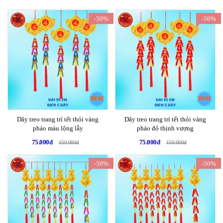
-50%
-50%
Dây treo trang trí tết thỏi vàng
Dây treo trang trí tết thỏi vàng
pháo màu lộng lẫy
pháo đỏ thịnh vượng
75.000đ
75.000đ
150.000đ
150.000đ
-50%
-50%