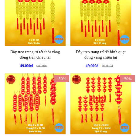
Dây treo trang trí tết thỏi vàng
Dây treo trang trí tết hình quạt
đồng tiền chiêu tài
đồng vàng chiêu tài
49.000đ
49.000đ
98.000đ
98.000đ
-50%
-50%