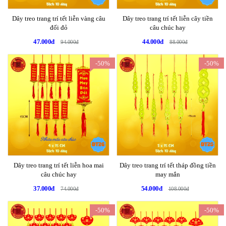
Dây treo trang trí tết liễn vàng câu
Dây treo trang trí tết liễn cây tiền
đối đỏ
câu chúc hay
47.000đ
44.000đ
94.000đ
88.000đ
-50%
-50%
Dây treo trang trí tết liễn hoa mai
Dây treo trang trí tết tháp đồng tiền
câu chúc hay
may mắn
37.000đ
54.000đ
74.000đ
108.000đ
-50%
-50%