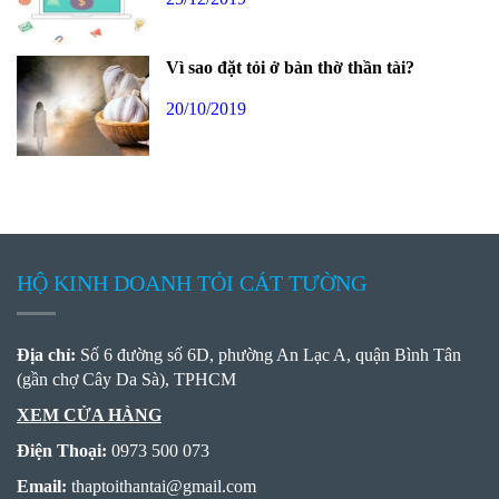
Vì sao đặt tỏi ở bàn thờ thần tài?
20/10/2019
HỘ KINH DOANH TỎI CÁT TƯỜNG
Địa chỉ:
Số 6 đường số 6D, phường An Lạc A, quận Bình Tân
(gần chợ Cây Da Sà), TPHCM
XEM CỬA HÀNG
Điện Thoại:
0973 500 073
Email:
thaptoithantai
@
gmail.com