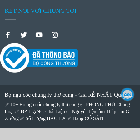
KẾT NỐI VỚI CHÚNG TÔI
Bộ ngũ cốc chung ly thờ cúng - Giá RẺ NHẤT Quả Đất
✅ 10+ Bộ ngũ cốc chung ly thờ cúng ✅ PHONG PHÚ Chủng
Loại ✅ ĐA DẠNG Chất Liệu ✅ Nguyên liệu làm Tháp Tỏi Giá
Xưởng ✅ Số Lượng BAO LA ✅ Hàng CÓ SẴN