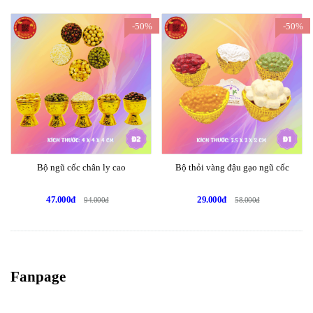
-50%
-50%
Bộ ngũ cốc chân ly cao
Bộ thỏi vàng đậu gạo ngũ cốc
47.000đ
29.000đ
94.000đ
58.000đ
Fanpage