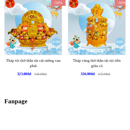
-50%
-50%
Tháp tỏi thờ thần tài cát tường vạn
Tháp vàng thờ thần tài túi tiền
phát
giàu có
323.000đ
336.000đ
646.000đ
672.000đ
Fanpage