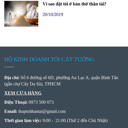
Vì sao đặt tỏi ở bàn thờ thần tài?
20/10/2019
HỘ KINH DOANH TỎI CÁT TƯỜNG
Địa chỉ:
Số 6 đường số 6D, phường An Lạc A, quận Bình Tân
(gần chợ Cây Da Sà), TPHCM
XEM CỬA HÀNG
Điện Thoại:
0973 500 073
Email:
thaptoithantai
@
gmail.com
Thời gian làm việc:
9:00 - 21:00 (Thứ 2 đến Chủ Nhật)