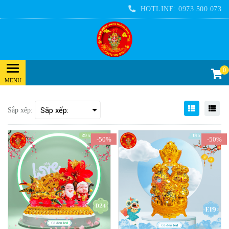
HOTLINE:
0973 500 073
0
Sắp xếp:
-50%
-50%