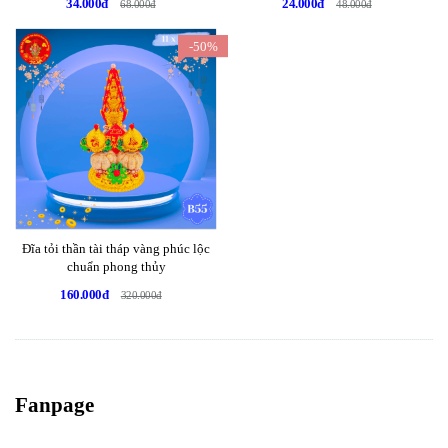
34.000đ
24.000đ
68.000đ
48.000đ
-50%
Đĩa tỏi thần tài tháp vàng phúc lộc
chuẩn phong thủy
160.000đ
320.000đ
Fanpage