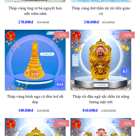
Tháp vàng ông tơ bà nguyệt hẹn
Tháp vàng thờ thần tài túi tiền giàu
ước trăm năm
có
278.000đ
336.000đ
556.000đ
672.000đ
-50%
-50%
Tháp vàng bính ngọ có đèn led rất
Tháp tỏi đậu ngũ sắc thần tài năng
đẹp
lượng mặt trời
109.000đ
810.000đ
218.000đ
1.620.000đ
-50%
-50%