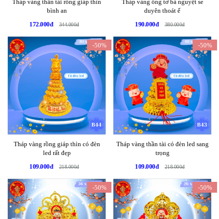
Tháp vàng thần tài rồng giáp thìn
Tháp vàng ông tơ bà nguyệt se
bình an
duyên thoát ế
172.000đ
190.000đ
344.000đ
380.000đ
-50%
-50%
Tháp vàng rồng giáp thìn có đèn
Tháp vàng thần tài có đèn led sang
led rất đẹp
trọng
109.000đ
109.000đ
218.000đ
218.000đ
-50%
-50%