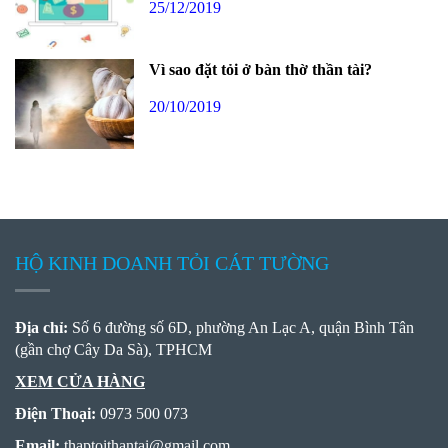
25/12/2019
Vì sao đặt tỏi ở bàn thờ thần tài?
20/10/2019
HỘ KINH DOANH TỎI CÁT TƯỜNG
Địa chỉ:
Số 6 đường số 6D, phường An Lạc A, quận Bình Tân
(gần chợ Cây Da Sà), TPHCM
XEM CỬA HÀNG
Điện Thoại:
0973 500 073
Email:
thaptoithantai
@
gmail.com