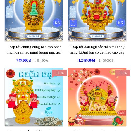
Tháp tỏi chưng cúng bàn thờ phật
Tháp tỏi đậu ngũ sắc thần tài xoay
thích ca an lạc năng lượng mặt trời
năng lượng lớn có đèn led cao cấp
747.000đ
1.248.000đ
1.494.000đ
2.496.000đ
-50%
-50%