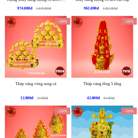
cấp
974.000đ
961.000đ
1.948.000đ
1.922.000đ
-50%
-50%
Tháp vàng vòng song cá
Tháp vàng rồng 5 tầng
12.000đ
42.000đ
24.000đ
84.000đ
-50%
-50%