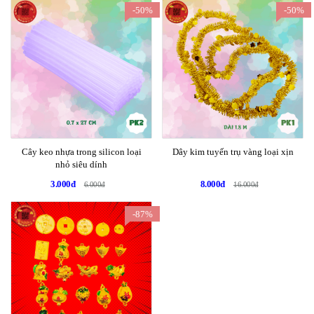
-50%
-50%
Cây keo nhựa trong silicon loại
Dây kim tuyến trụ vàng loại xịn
nhỏ siêu dính
3.000đ
8.000đ
6.000đ
16.000đ
-87%