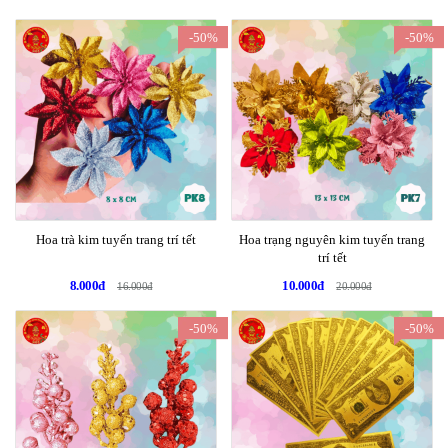
-50%
-50%
Hoa trà kim tuyến trang trí tết
Hoa trạng nguyên kim tuyến trang
trí tết
8.000đ
10.000đ
16.000đ
20.000đ
-50%
-50%