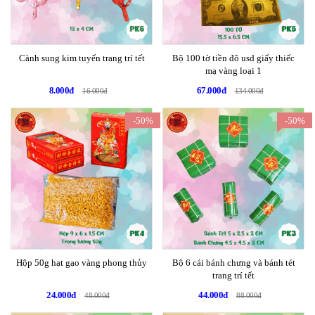
Cành sung kim tuyến trang trí tết
Bộ 100 tờ tiền đô usd giấy thiếc
mạ vàng loại 1
8.000đ
67.000đ
16.000đ
134.000đ
-50%
-50%
Hộp 50g hạt gạo vàng phong thủy
Bộ 6 cái bánh chưng và bánh tét
trang trí tết
24.000đ
44.000đ
48.000đ
88.000đ