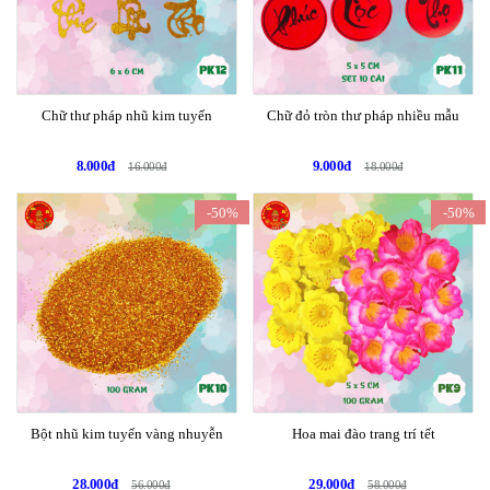
Chữ thư pháp nhũ kim tuyến
Chữ đỏ tròn thư pháp nhiều mẫu
8.000đ
9.000đ
16.000đ
18.000đ
-50%
-50%
Bột nhũ kim tuyến vàng nhuyễn
Hoa mai đào trang trí tết
28.000đ
29.000đ
56.000đ
58.000đ