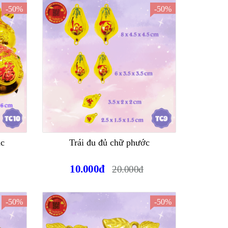
-50%
-50%
úc
Trái đu đủ chữ phước
10.000đ
20.000đ
-50%
-50%