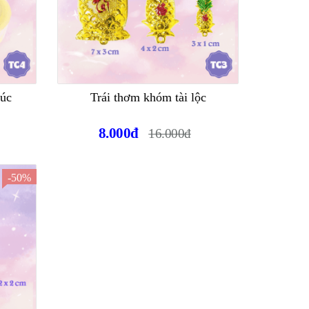
húc
Trái thơm khóm tài lộc
8.000đ
16.000đ
-50%