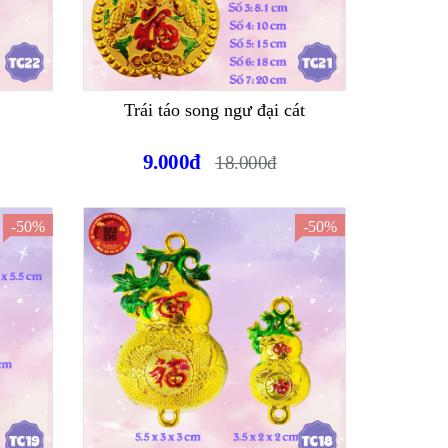
Trái táo song ngư đại cát
9.000đ
18.000đ
-50%
-50%