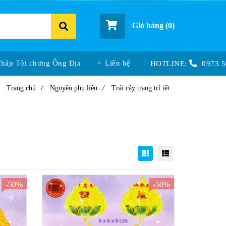
Giỏ hàng (
0
)
Tháp Tỏi chưng Ông Địa
Liên hệ
HOTLINE:
0973 5
Trang chủ
/
Nguyên phụ liệu
/
Trái cây trang trí tết
-50%
-50%