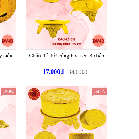
y siêu
Chân đế thờ cúng hoa sen 3 chân
17.000đ
34.000đ
-50%
-50%