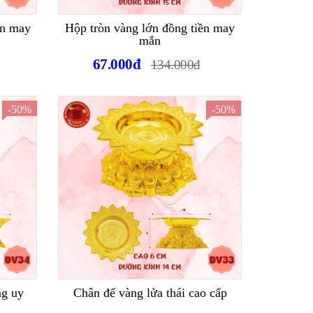
ền may
Hộp tròn vàng lớn đồng tiền may
mắn
67.000đ
134.000đ
-50%
-50%
ng uy
Chân đế vàng lửa thái cao cấp