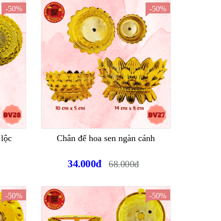
-50%
-50%
 lộc
Chân đế hoa sen ngàn cánh
34.000đ
68.000đ
-50%
-50%