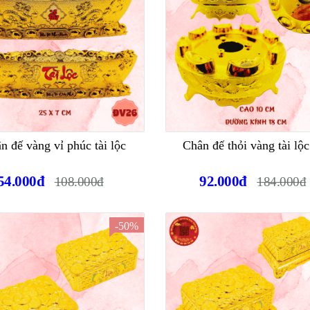
n đế vàng vỉ phúc tài lộc
Chân đế thỏi vàng tài lộc
54.000đ
92.000đ
108.000đ
184.000đ
-50%