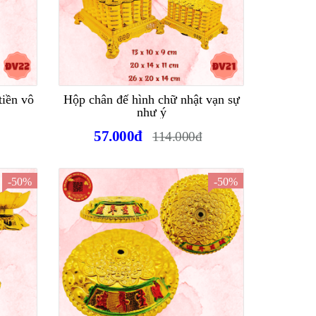
tiền vô
Hộp chân đế hình chữ nhật vạn sự
như ý
57.000đ
114.000đ
-50%
-50%