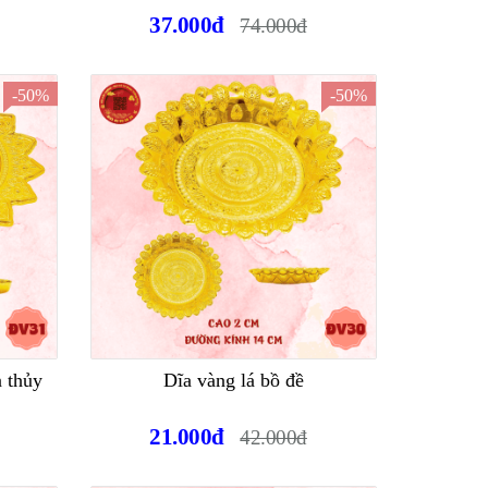
37.000đ
74.000đ
-50%
-50%
 thủy
Dĩa vàng lá bồ đề
21.000đ
42.000đ