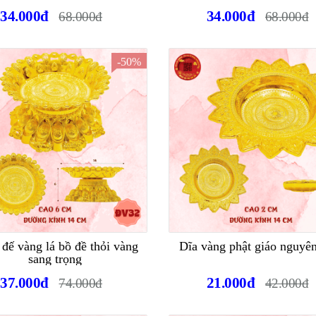
34.000đ
34.000đ
68.000đ
68.000đ
-50%
đế vàng lá bồ đề thỏi vàng
Dĩa vàng phật giáo nguyên
sang trọng
37.000đ
21.000đ
74.000đ
42.000đ