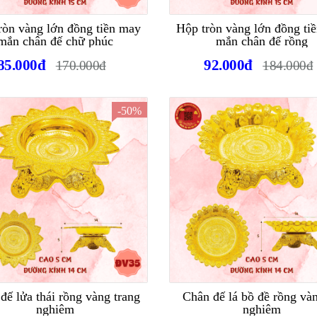
ròn vàng lớn đồng tiền may
Hộp tròn vàng lớn đồng ti
mắn chân đế chữ phúc
mắn chân đế rồng
85.000đ
92.000đ
170.000đ
184.000đ
-50%
đế lửa thái rồng vàng trang
Chân đế lá bồ đề rồng và
nghiêm
nghiêm