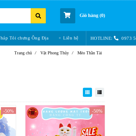
Giỏ hàng (
0
)
Tháp Tỏi chưng Ông Địa
Liên hệ
HOTLINE:
0973 5
Trang chủ
/
Vật Phong Thủy
/
Mèo Thần Tài
-50%
-50%