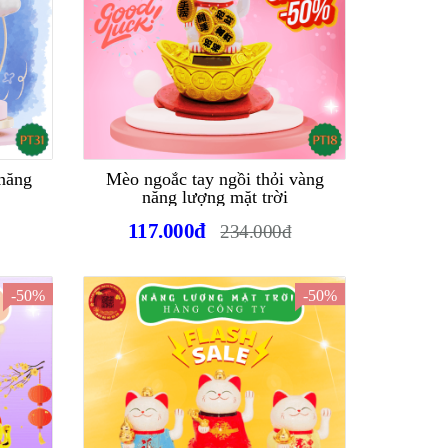
năng
Mèo ngoắc tay ngồi thỏi vàng
năng lượng mặt trời
117.000đ
234.000đ
-50%
-50%