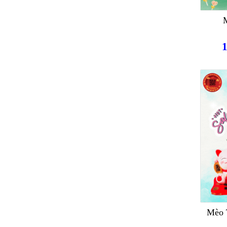
M
Mèo 