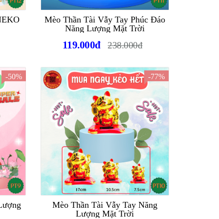
 NEKO
Mèo Thần Tài Vẫy Tay Phúc Đáo
Năng Lượng Mặt Trời
119.000đ
238.000đ
-50%
-77%
 Lượng
Mèo Thần Tài Vẫy Tay Năng
Lượng Mặt Trời