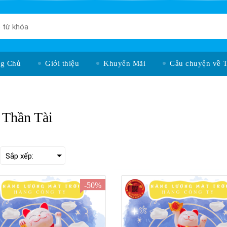
ng Chủ
Giới thiệu
Khuyến Mãi
Câu chuyện về 
Thần Tài
-50%