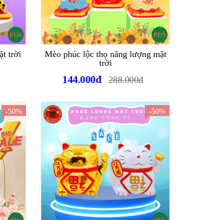
t trời
Mèo phúc lộc thọ năng lượng mặt
trời
144.000đ
288.000đ
-50%
-50%