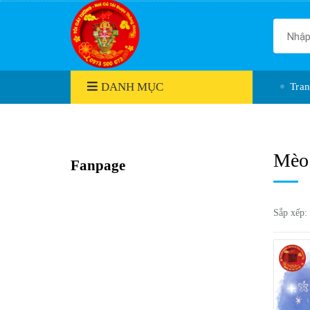
DANH MỤC
Tra
Mèo 
Fanpage
Sắp xếp: