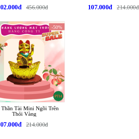
102.000đ
107.000đ
456.000đ
214.000đ
-50%
Thần Tài Mini Ngồi Trên
Thỏi Vàng
107.000đ
214.000đ