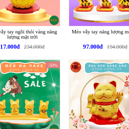
ẫy tay ngồi thỏi vàng năng
Mèo vẫy tay năng lượng mặ
lượng mặt trời
117.000đ
97.000đ
234.000đ
194.000đ
-50%