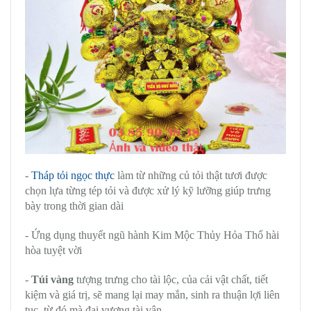
-
Tháp tỏi ngọc thực
làm từ những củ tỏi thật tươi được
chọn lựa từng tép tỏi và được xử lý kỹ lưỡng giúp trưng
bày trong thời gian dài
- Ứng dụng thuyết ngũ hành Kim Mộc Thủy Hỏa Thổ hài
hòa tuyệt vời
-
Túi vàng
tượng trưng cho tài lộc, của cải vật chất, tiết
kiệm và giá trị, sẽ mang lại may mắn, sinh ra thuận lợi liên
tục, từ đó mà đại vượng tài vận.