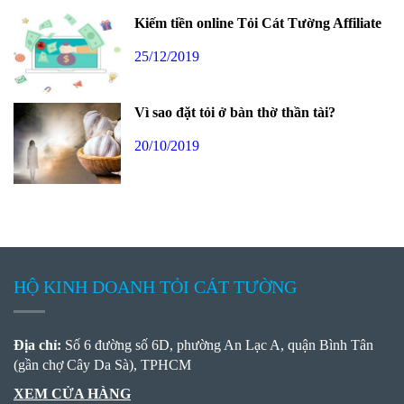
Kiếm tiền online Tỏi Cát Tường Affiliate
25/12/2019
Vì sao đặt tỏi ở bàn thờ thần tài?
20/10/2019
HỘ KINH DOANH TỎI CÁT TƯỜNG
Địa chỉ:
Số 6 đường số 6D, phường An Lạc A, quận Bình Tân
(gần chợ Cây Da Sà), TPHCM
XEM CỬA HÀNG