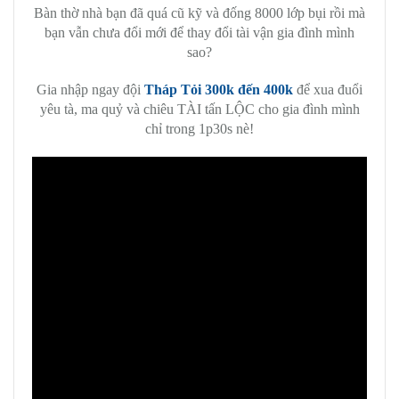
Bàn thờ nhà bạn đã quá cũ kỹ và đống 8000 lớp bụi rồi mà
bạn vẫn chưa đổi mới để thay đổi tài vận gia đình mình
sao?
Gia nhập ngay đội
Tháp Tỏi 300k đến 400k
để xua đuổi
yêu tà, ma quỷ và chiêu TÀI tấn LỘC cho gia đình mình
chỉ trong 1p30s nè!