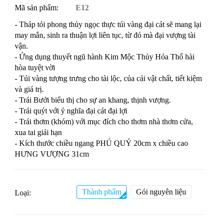
Mã sản phẩm:
E12
- Tháp tỏi phong thủy ngọc thực túi vàng đại cát sẽ mang lại
may mắn, sinh ra thuận lợi liên tục, từ đó mà đại vượng tài
vận.
- Ứng dụng thuyết ngũ hành Kim Mộc Thủy Hỏa Thổ hài
hòa tuyệt vời
- Túi vàng tượng trưng cho tài lộc, của cải vật chất, tiết kiệm
và giá trị.
- Trái Bưởi biểu thị cho sự an khang, thịnh vượng.
- Trái quýt với ý nghĩa đại cát đại lợi
- Trái thơm (khóm) với mục đích cho thơm nhà thơm cửa,
xua tai giải hạn
- Kích thước chiều ngang PHÚ QUÝ 20cm x chiều cao
HƯNG VƯỢNG 31cm
Thành phẩm
Gói nguyên liệu
Loại: