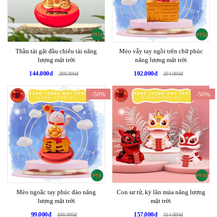
Thần tài gật đầu chiêu tài năng
Mèo vẫy tay ngồi trên chữ phúc
lượng mặt trời
năng lượng mặt trời
144.000đ
102.000đ
288.000đ
204.000đ
-50%
-50%
Mèo ngoắc tay phúc đáo năng
Con sư tử, kỳ lân múa năng lượng
lượng mặt trời
mặt trời
99.000đ
157.000đ
198.000đ
314.000đ