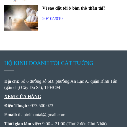
Vì sao đặt tỏi ở bàn thờ thần tài?
20/10/2019
HỘ KINH DOANH TỎI CÁT TƯỜNG
Địa chỉ:
Số 6 đường số 6D, phường An Lạc A, quận Bình Tân
(gần chợ Cây Da Sà), TPHCM
XEM CỬA HÀNG
Điện Thoại:
0973 500 073
Email:
thaptoithantai
@
gmail.com
Thời gian làm việc:
9:00 - 21:00 (Thứ 2 đến Chủ Nhật)