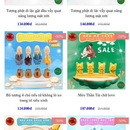
Tượng phật di lặc gật đầu vẫy quạt
Tượng phật di lặc vẫy quạt năng
năng lượng mặt trời
lượng mặt trời
134.000đ
144.000đ
582.000đ
340.000đ
-50%
-50%
Bộ tượng 4 chú tiểu tứ không lò xo
Mèo Thần Tài chữ love
trang trí siêu xinh
124.000đ
107.000đ
248.000đ
214.000đ
-50%
-50%