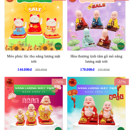
Mèo phúc lộc thọ năng lượng mặt
Hòa thượng tịnh tâm gõ mỏ năng
trời
lượng mặt trời
144.000đ
170.000đ
288.000đ
340.000đ
-76%
-57%