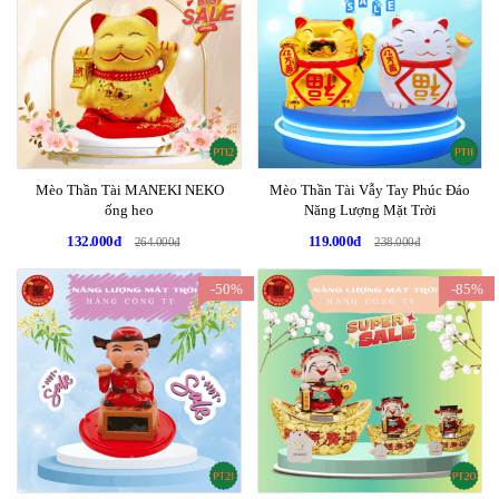
Mèo Thần Tài MANEKI NEKO
Mèo Thần Tài Vẫy Tay Phúc Đáo
ống heo
Năng Lượng Mặt Trời
132.000đ
119.000đ
264.000đ
238.000đ
-50%
-85%