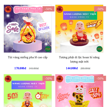
-50%
-50%
Túi vàng miếng pha lê cao cấp
Tượng phật di lặc hoan hỉ năng
lượng mặt trời
170.000đ
144.000đ
340.000đ
288.000đ
-50%
-50%