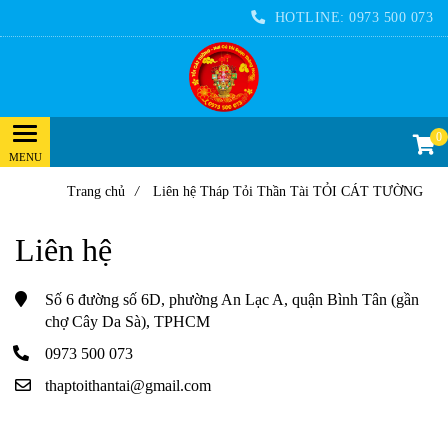
HOTLINE:
0973 500 073
0
Trang chủ
/
Liên hệ Tháp Tỏi Thần Tài TỎI CÁT TƯỜNG
Liên hệ
Số 6 đường số 6D, phường An Lạc A, quận Bình Tân (gần
chợ Cây Da Sà), TPHCM
0973 500 073
thaptoithantai@gmail.com