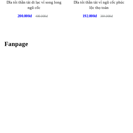
Dĩa tỏi thần tài di lạc vỉ song long
Dĩa tỏi thần tài vỉ ngũ cốc phúc
ngũ cốc
lộc thọ toàn
200.000đ
192.000đ
400.000đ
384.000đ
Fanpage