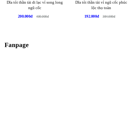
Dĩa tỏi thần tài di lạc vỉ song long
Dĩa tỏi thần tài vỉ ngũ cốc phúc
ngũ cốc
lộc thọ toàn
200.000đ
192.000đ
400.000đ
384.000đ
Fanpage