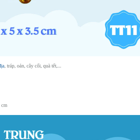
địa
, tráp, oản, cây cối, quà tết,...
5 cm