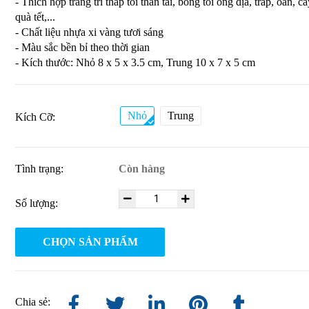
- Thích hợp trang trí tháp tỏi thần tài, bông tỏi ông địa, tráp, oản, câ
quà tết,...
- Chất liệu nhựa xi vàng tươi sáng
- Màu sắc bền bỉ theo thời gian
- Kích thước: Nhỏ 8 x 5 x 3.5 cm, Trung 10 x 7 x 5 cm
Nhỏ
Trung
Kích Cỡ:
Tình trạng:
Còn hàng
Số lượng:
CHỌN SẢN PHẨM
Chia sẻ: