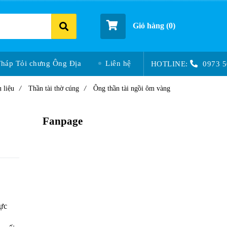
Giỏ hàng (
0
)
Tháp Tỏi chưng Ông Địa
Liên hệ
HOTLINE:
0973 5
 liệu
/
Thần tài thờ cúng
/
Ông thần tài ngồi ôm vàng
Fanpage
hực