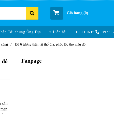
Giỏ hàng (
0
)
Tháp Tỏi chưng Ông Địa
Liên hệ
HOTLINE:
0973 5
ờ cúng
/
Bộ 6 tượng thần tài thổ địa, phúc lộc thọ màu đỏ
Fanpage
u đỏ
h xắn
n mãn