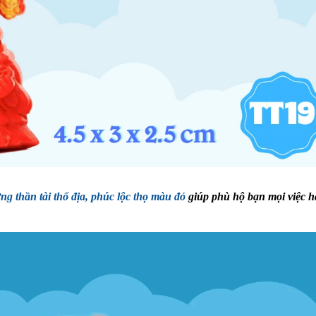
ng thần tài thổ địa, phúc lộc thọ màu đỏ
giúp phù hộ bạn mọi việc 