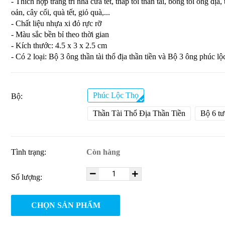
- Thích hợp trang trí nhà cửa tết, tháp tỏi thần tài, bông tỏi ông địa, 
oản, cây cối, quà tết, giỏ quà,...
- Chất liệu nhựa xi đỏ rực rỡ
- Màu sắc bền bỉ theo thời gian
- Kích thước: 4.5 x 3 x 2.5 cm
- Có 2 loại: Bộ 3 ông thần tài thổ địa thần tiền và Bộ 3 ông phúc lộ
Phúc Lộc Thọ
Bộ:
Thần Tài Thổ Địa Thần Tiền
Bộ 6 t
Tình trạng:
Còn hàng
Số lượng:
CHỌN SẢN PHẨM