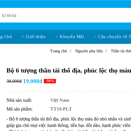
ng Chủ
Giới thiệu
Khuyến Mãi
Câu chuyện về 
Trang chủ
/
Nguyên phụ liệu
/
Thần tài th
Bộ 6 tượng thần tài thổ địa, phúc lộc thọ mà
19.000đ
38.000đ
-50%
Nhà sản xuất:
Việt Nam
Mã sản phẩm:
TT19-PLT
- Bộ 6 tượng thần tài thổ địa, phúc lộc thọ màu đỏ nhỏ nhắn và xin
giúp gia chủ mọi việc hanh thông, tiền bạc dồi dào, hạnh phúc viê