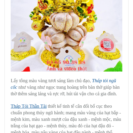
Lấy tông màu vàng tươi sáng làm chủ đạo,
Tháp tỏi ngũ
cốc
như vàng như ngọc trang hoàng trên bàn thờ giúp bàn
thờ thêm sáng láng và rực rỡ, hút tài vận cho cả gia đình.
Tháp Tỏi Thần Tài
thiết kế tinh tế cân đối bố cục theo
chuẩn phong thủy ngũ hành; mang màu vàng của hạt bắp -
mệnh kim, màu xanh mượt của đậu xanh - mệnh mộc, màu
trắng của hạt gạo - mệnh thủy, màu đỏ của hạt đậu đỏ -
mệnh hỏa, màu nâu vàng của hạt đậu nành - mệnh thổ.