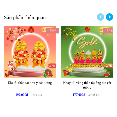
Sản phẩm liên quan
-50%
-50%
Dĩa tỏi thần tài như ý cát tường
Khay túi vàng thần tài ông địa cát
tường
190.000đ
177.000đ
380.000đ
354.000đ