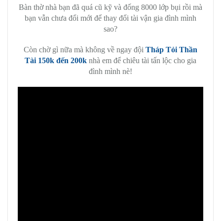
Bàn thờ nhà bạn đã quá cũ kỹ và đống 8000 lớp bụi rồi mà
bạn vẫn chưa đổi mới để thay đổi tài vận gia đình mình
sao?
Còn chờ gì nữa mà không về ngay đội
Tháp Tỏi Thần
Tài 150k đến 200k
nhà em để chiêu tài tấn lộc cho gia
đình mình nè!