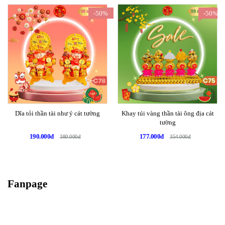
-50%
-50%
Dĩa tỏi thần tài như ý cát tường
Khay túi vàng thần tài ông địa cát
tường
190.000đ
177.000đ
380.000đ
354.000đ
Fanpage