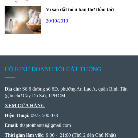
Vì sao đặt tỏi ở bàn thờ thần tài?
20/10/2019
HỘ KINH DOANH TỎI CÁT TƯỜNG
Địa chỉ:
Số 6 đường số 6D, phường An Lạc A, quận Bình Tân
(gần chợ Cây Da Sà), TPHCM
XEM CỬA HÀNG
Điện Thoại:
0973 500 073
Email:
thaptoithantai
@
gmail.com
Thời gian làm việc:
9:00 - 21:00 (Thứ 2 đến Chủ Nhật)