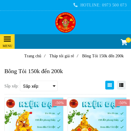
HOTLINE:
0973 500 073
0
Trang chủ
/
Tháp tỏi giá rẻ
/
Bông Tỏi 150k đến 200k
Bông Tỏi 150k đến 200k
Sắp xếp:
-50%
-50%