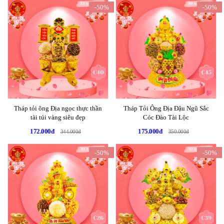
-50%
-50%
Tháp tỏi ông Địa ngọc thực thần
Tháp Tỏi Ông Địa Đậu Ngũ Sắc
tài túi vàng siêu đẹp
Cóc Đào Tài Lộc
172.000đ
175.000đ
344.000đ
350.000đ
-50%
-50%