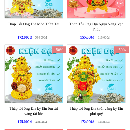
Tháp Tỏi Ông Địa Mèo Thần Tài
Tháp Tỏi Ông Địa Ngựa Vàng Vạn
Phúc
172.000đ
155.000đ
344.000đ
310.000đ
-50%
-50%
Tháp tỏi ông Địa kỳ lân ôm túi
Tháp tỏi ông Địa thỏi vàng kỳ lân
vàng tài lộc
phú quý
175.000đ
172.000đ
350.000đ
344.000đ