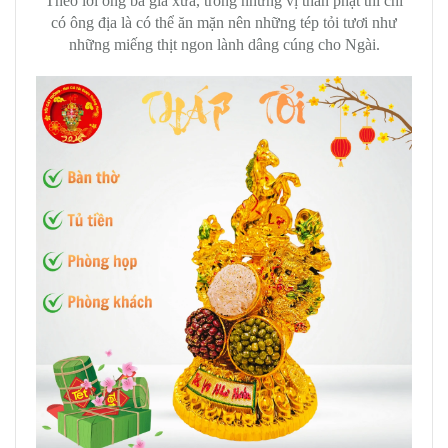
Theo lời ông bà già xưa, trong những vị thần phật thì chỉ
có ông địa là có thể ăn mặn nên những tép tỏi tươi như
những miếng thịt ngon lành dâng cúng cho Ngài.