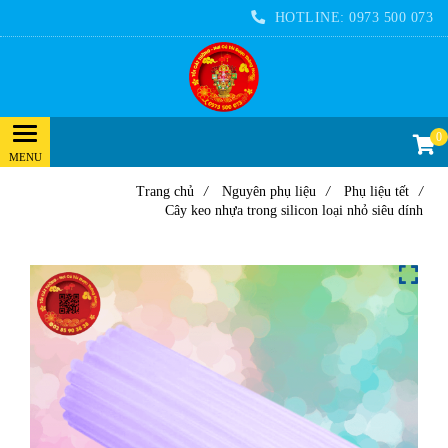
HOTLINE:
0973 500 073
0
Trang chủ
/
Nguyên phụ liệu
/
Phụ liệu tết
/
Cây keo nhựa trong silicon loại nhỏ siêu dính