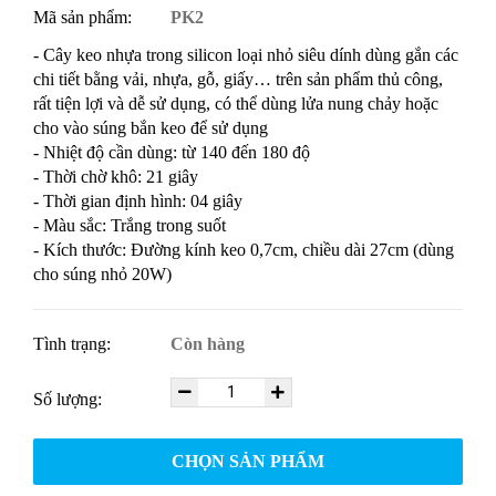
Mã sản phẩm:
PK2
- Cây keo nhựa trong silicon loại nhỏ siêu dính dùng gắn các
chi tiết bằng vải, nhựa, gỗ, giấy… trên sản phẩm thủ công,
rất tiện lợi và dễ sử dụng, có thể dùng lửa nung chảy hoặc
cho vào súng bắn keo để sử dụng
- Nhiệt độ cần dùng: từ 140 đến 180 độ
- Thời chờ khô: 21 giây
- Thời gian định hình: 04 giây
- Màu sắc: Trắng trong suốt
- Kích thước: Đường kính keo 0,7cm, chiều dài 27cm (dùng
cho súng nhỏ 20W)
Tình trạng:
Còn hàng
Số lượng:
CHỌN SẢN PHẨM