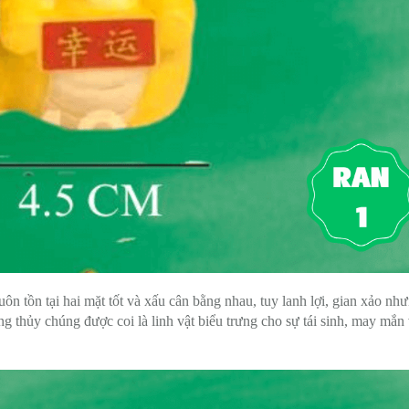
uôn tồn tại hai mặt tốt và xấu cân bằng nhau, tuy lanh lợi, gian xảo nh
g thủy chúng được coi là linh vật biểu trưng cho sự tái sinh, may mắn