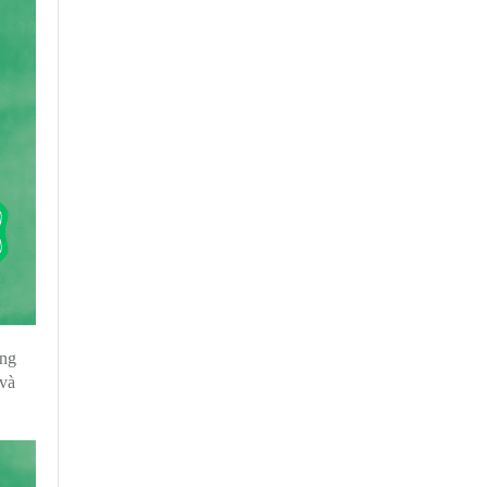
ưng
 và