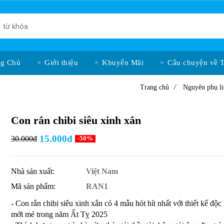
ng Chủ
Giới thiệu
Khuyến Mãi
Câu chuyện về 
Trang chủ
/
Nguyên phụ li
Con rắn chibi siêu xinh xắn
15.000đ
30.000đ
-50%
Nhà sản xuất:
Việt Nam
Mã sản phẩm:
RAN1
- Con rắn chibi siêu xinh xắn có 4 mẫu hót hít nhất với thiết kế độc 
mới mẻ trong năm Ất Tỵ 2025