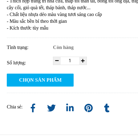
- Thích hợp trang trí nhà cửa, tháp tỏi thần tài, bông tỏi ông địa, trá
cây cối, giỏ quà tết, tháp bánh, tháp nước...
- Chất liệu nhựa dẻo màu vàng tươi sáng cao cấp
- Màu sắc bền bỉ theo thời gian
- Kích thước tùy mẫu
Tình trạng:
Còn hàng
Số lượng:
CHỌN SẢN PHẨM
Chia sẻ: