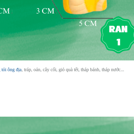
 tỏi ông địa
, tráp, oản, cây cối, giỏ quà tết, tháp bánh, tháp nước...