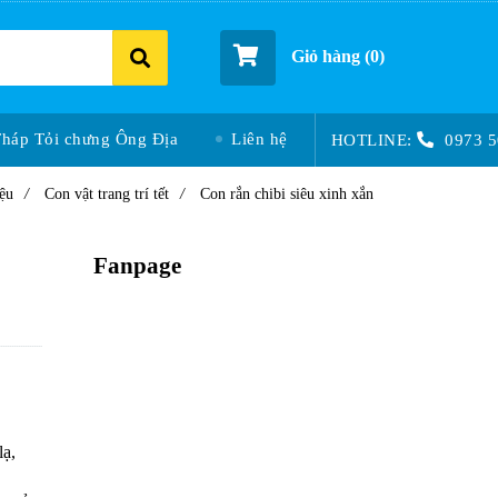
Giỏ hàng (
0
)
Tháp Tỏi chưng Ông Địa
Liên hệ
HOTLINE:
0973 5
ệu
/
Con vật trang trí tết
/
Con rắn chibi siêu xinh xắn
Fanpage
lạ,