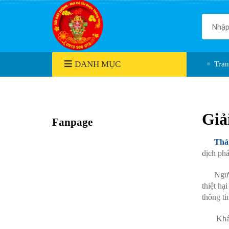
DANH MỤC
Tra
Giả
Fanpage
Thá
dịch phá
Người mu
thiệt hạ
thông ti
Khách h