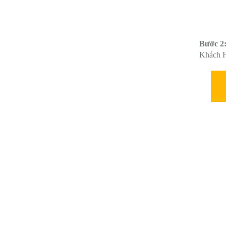
Bước 2
Khách H