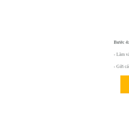
Bước 4
- Làm vă
- Gửi cá